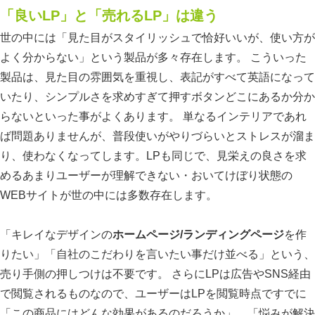
「良いLP」と「売れるLP」は違う
世の中には「見た目がスタイリッシュで恰好いいが、使い方が
よく分からない」という製品が多々存在します。 こういった
製品は、見た目の雰囲気を重視し、表記がすべて英語になって
いたり、シンプルさを求めすぎて押すボタンどこにあるか分か
らないといった事がよくあります。 単なるインテリアであれ
ば問題ありませんが、普段使いがやりづらいとストレスが溜ま
り、使わなくなってします。LPも同じで、見栄えの良さを求
めるあまりユーザーが理解できない・おいてけぼり状態の
WEBサイトが世の中には多数存在します。
「キレイなデザインの
ホームページ/ランディングページ
を作
りたい」「自社のこだわりを言いたい事だけ並べる」という、
売り手側の押しつけは不要です。 さらにLPは広告やSNS経由
で閲覧されるものなので、ユーザーはLPを閲覧時点ですでに
「この商品にはどんな効果があるのだろうか」、「悩みが解決