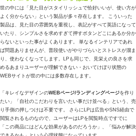
世の中には「見た目がスタイリッシュで恰好いいが、使い方が
よく分からない」という製品が多々存在します。 こういった
製品は、見た目の雰囲気を重視し、表記がすべて英語になって
いたり、シンプルさを求めすぎて押すボタンどこにあるか分か
らないといった事がよくあります。 単なるインテリアであれ
ば問題ありませんが、普段使いがやりづらいとストレスが溜ま
り、使わなくなってします。LPも同じで、見栄えの良さを求
めるあまりユーザーが理解できない・おいてけぼり状態の
WEBサイトが世の中には多数存在します。
「キレイなデザインの
WEBページ/ランディングページ
を作り
たい」「自社のこだわりを言いたい事だけ並べる」という、売
り手側の押しつけは不要です。 さらにLPは広告やSNS経由で
閲覧されるものなので、ユーザーはLPを閲覧時点ですでに
「この商品にはどんな効果があるのだろうか」、「悩みが解決
できるかも」という心理状態になっています。