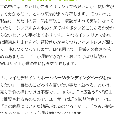
世の中には「見た目がスタイリッシュで恰好いいが、使い方が
よく分からない」という製品が多々存在します。 こういった
製品は、見た目の雰囲気を重視し、表記がすべて英語になって
いたり、シンプルさを求めすぎて押すボタンどこにあるか分か
らないといった事がよくあります。 単なるインテリアであれ
ば問題ありませんが、普段使いがやりづらいとストレスが溜ま
り、使わなくなってします。LPも同じで、見栄えの良さを求
めるあまりユーザーが理解できない・おいてけぼり状態の
WEBサイトが世の中には多数存在します。
「キレイなデザインの
ホームページ/ランディングページ
を作
りたい」「自社のこだわりを言いたい事だけ並べる」という、
売り手側の押しつけは不要です。 さらにLPは広告やSNS経由
で閲覧されるものなので、ユーザーはLPを閲覧時点ですでに
「この商品にはどんな効果があるのだろうか」、「悩みが解決
できるかも」という心理状態になっています。